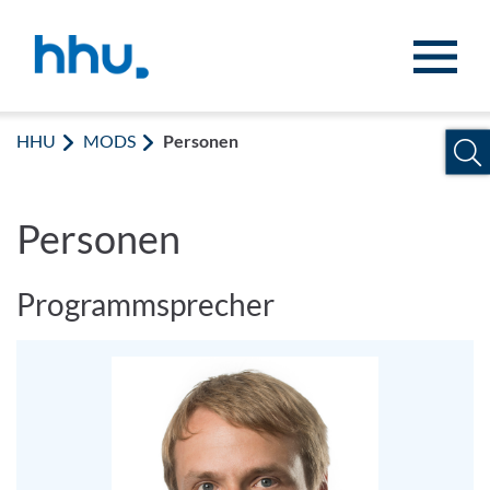
Zum Inhalt springen
Zur Suche springen
HHU
MODS
Personen
Personen
Programmsprecher